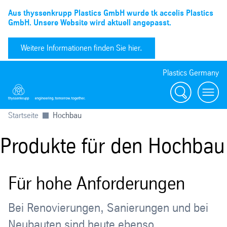
Aus thyssenkrupp Plastics GmbH wurde tk accelis Plastics
GmbH. Unsere Website wird aktuell angepasst.
Weitere Informationen finden Sie hier.
Plastics Germany
Suchen
menu
Startseite
Hochbau
Produkte für den Hochbau
Für hohe Anforderungen
Bei Renovierungen, Sanierungen und bei
Neubauten sind heute ebenso