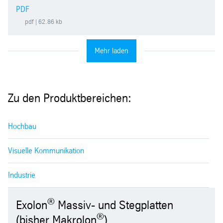
PDF
pdf
| 62.86 kb
Mehr laden
Zu den Produktbereichen:
Hochbau
Visuelle Kommunikation
Industrie
®
Exolon
Massiv- und Stegplatten
®
(bisher Makrolon
)