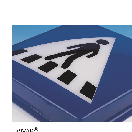
®
VIVAK