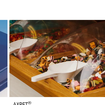
®
AXPET