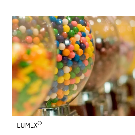
®
LUMEX