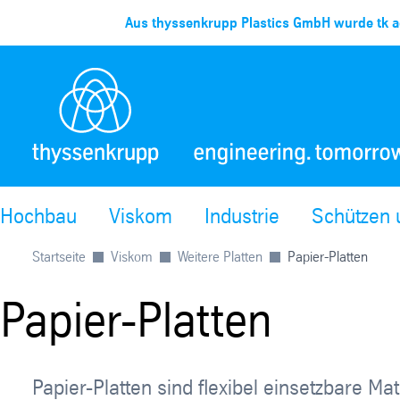
Aus thyssenkrupp Plastics GmbH wurde tk ac
Hochbau
Viskom
Industrie
Schützen
Startseite
Viskom
Weitere Platten
Papier-Platten
Papier-Platten
Papier-Platten sind flexibel einsetzbare M