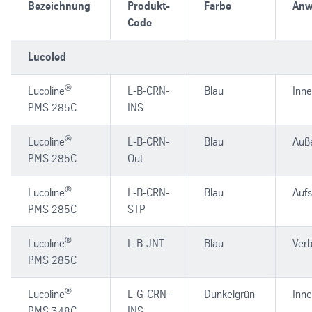
Bezeichnung
Produkt-
Farbe
Anw
Code
Lucoled
®
Lucoline
L-B-CRN-
Blau
Inn
PMS 285C
INS
®
Lucoline
L-B-CRN-
Blau
Auß
PMS 285C
Out
®
Lucoline
L-B-CRN-
Blau
Aufs
PMS 285C
STP
®
Lucoline
L-B-JNT
Blau
Verb
PMS 285C
®
Lucoline
L-G-CRN-
Dunkelgrün
Inn
PMS 348C
INS