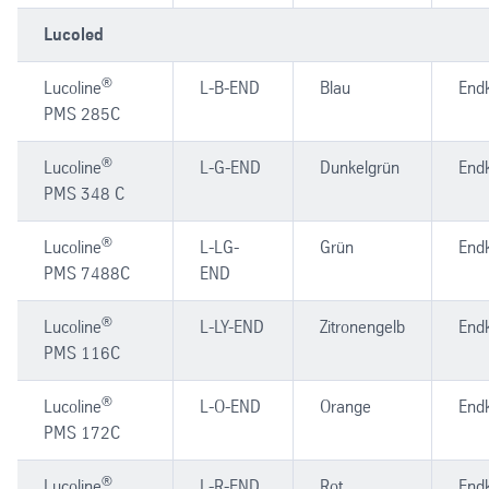
Lucoled
®
Lucoline
L-B-END
Blau
End
PMS 285C
®
Lucoline
L-G-END
Dunkelgrün
End
PMS 348 C
®
Lucoline
L-LG-
Grün
End
PMS 7488C
END
®
Lucoline
L-LY-END
Zitronengelb
End
PMS 116C
®
Lucoline
L-O-END
Orange
End
PMS 172C
®
Lucoline
L-R-END
Rot
End