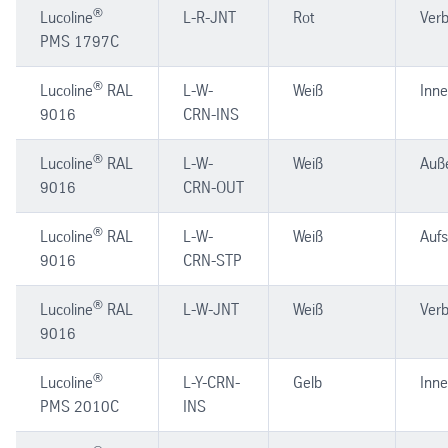
®
Lucoline
L-R-JNT
Rot
Verb
PMS 1797C
®
Lucoline
RAL
L-W-
Weiß
Inn
9016
CRN-INS
®
Lucoline
RAL
L-W-
Weiß
Auß
9016
CRN-OUT
®
Lucoline
RAL
L-W-
Weiß
Aufs
9016
CRN-STP
®
Lucoline
RAL
L-W-JNT
Weiß
Verb
9016
®
Lucoline
L-Y-CRN-
Gelb
Inn
PMS 2010C
INS