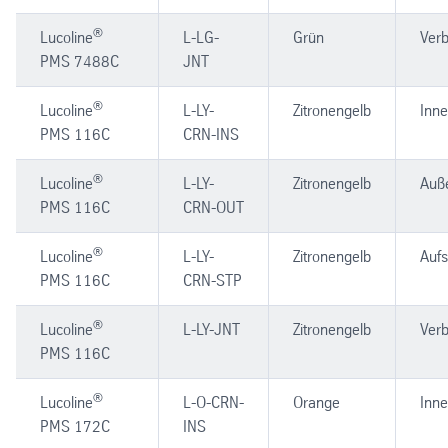
®
Lucoline
L-LG-
Grün
Verb
PMS 7488C
JNT
®
Lucoline
L-LY-
Zitronengelb
Inn
PMS 116C
CRN-INS
®
Lucoline
L-LY-
Zitronengelb
Auß
PMS 116C
CRN-OUT
®
Lucoline
L-LY-
Zitronengelb
Aufs
PMS 116C
CRN-STP
®
Lucoline
L-LY-JNT
Zitronengelb
Verb
PMS 116C
®
Lucoline
L-O-CRN-
Orange
Inn
PMS 172C
INS