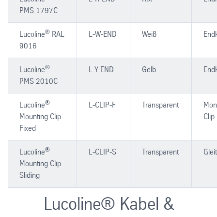
PMS 1797C
®
Lucoline
RAL
L-W-END
Weiß
End
9016
®
Lucoline
L-Y-END
Gelb
End
PMS 2010C
®
Lucoline
L-CLIP-F
Transparent
Mon
Mounting Clip
Clip
Fixed
®
Lucoline
L-CLIP-S
Transparent
Gleit
Mounting Clip
Sliding
Lucoline® Kabel &