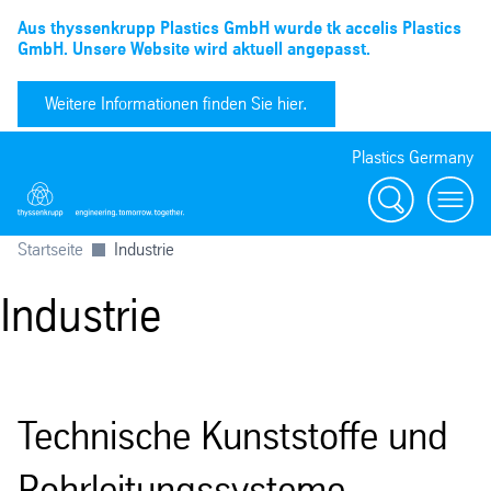
Aus thyssenkrupp Plastics GmbH wurde tk accelis Plastics
GmbH. Unsere Website wird aktuell angepasst.
Weitere Informationen finden Sie hier.
Plastics Germany
Suchen
menu
Startseite
Industrie
Industrie
Technische Kunststoffe und
Rohrleitungssysteme