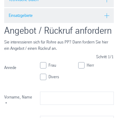
Hohe Zeitstandfestigkeit
Gute Korrosionsbeständigkeit
Normen Kunststoff-Rohrleitungssysteme für industrielle
Einsatzgebiete
Hohe Schlagzähigkeit
Anwendungen Polybuten PB, Polyethylen PE, und
Hohe Wärmealterungs-und Wärmeformbeständigkeit
Polypropylen PP Anforderung an Rohrleitungsteile EN ISO
Angebot / Rückruf anfordern
Hohe Spannungsrissbeständigkeit
Chemischer Behälter-, Anlagen- und Apparatebau
15494
Ausgezeichnete Verschweissbarkeit
Wasserver- und entsorgung
Homogenes feines Gefüge
Wasseraufbereitung
Sie interessieren sich für Rohre aus PP? Dann fordern Sie hier
Druck/
Gebäudetechnik
ein Angebot / einen Rückruf an.
Getränke und Lebensmittelindustrie
Schritt
1/1
Temperaturdiagramme PP
Galvanik
Frau
Herr
Metallindustrie
Anrede
PROGEF Standard
Textilindustrie
Divers
Vorname, Name
*