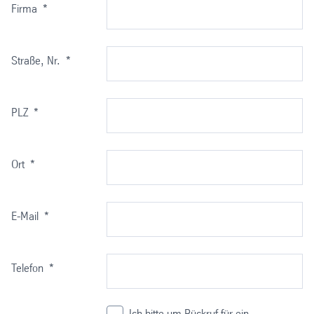
Firma
*
Straße, Nr.
*
PLZ
*
Ort
*
E-Mail
*
Telefon
*
Ich bitte um Rückruf für ein