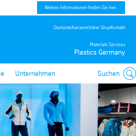
Weitere Informationen finden Sie hier.
Startseite
Karriere
Online Shop
Kontakt
Materials Services
Plastics Germany
ce
Unternehmen
Suchen