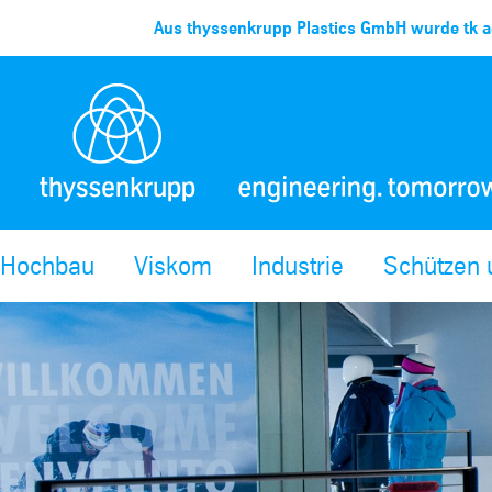
Aus thyssenkrupp Plastics GmbH wurde tk ac
Hochbau
Viskom
Industrie
Schützen