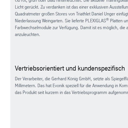
Ob rot, grün oder blau hinterleuchtet: Die aktuelle Training
Licht gerückt. Zu verdanken ist das einer exklusiven Ausstel
Quadratmeter großen Stores von Triathlet Daniel Unger einfüg
®
Niederlassung Weingarten. Sie lieferte PLEXIGLAS
Platten u
Farbwechselmodule zur Verfügung. Damit ist es möglich, die a
anzuleuchten.
Vertriebsorientiert und kundenspezifisch
Der Verarbeiter, die Gerhard König GmbH, setzte als Spiegel
Millimetern. Das hat Evonik speziell für die Anwendung in Kom
das Produkt seit kurzem in das Vertriebsprogramm aufgenomm