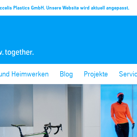
celis Plastics GmbH. Unsere Website wird aktuell angepasst.
 und Heimwerken
Blog
Projekte
Servi