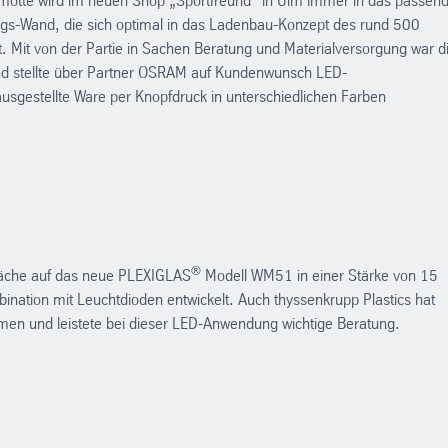
sklamotte wird im neuen Shop „Sportfreund“ in Ulm immer in das passen
lungs-Wand, die sich optimal in das Ladenbau-Konzept des rund 500
t. Mit von der Partie in Sachen Beratung und Materialversorgung war d
nd stellte über Partner OSRAM auf Kundenwunsch LED-
usgestellte Ware per Knopfdruck in unterschiedlichen Farben
®
fläche auf das neue PLEXIGLAS
Modell WM51 in einer Stärke von 15
bination mit Leuchtdioden entwickelt. Auch thyssenkrupp Plastics hat
en und leistete bei dieser LED-Anwendung wichtige Beratung.