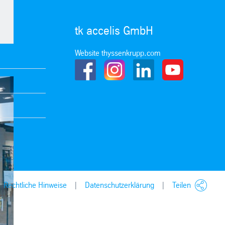
tk accelis GmbH
Website thyssenkrupp.com
Rechtliche Hinweise
Datenschutzerklärung
Teilen