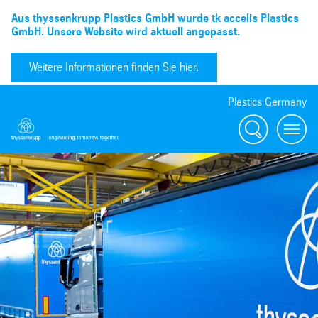
Aus thyssenkrupp Plastics GmbH wurde tk accelis Plastics
GmbH. Unsere Website wird aktuell angepasst.
Weitere Informationen finden Sie hier.
Plastics Germany
Suchen
menu