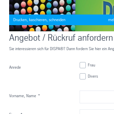
Drucken, kaschieren, schneiden
me
Angebot / Rückruf anfordern
Dank der einfachen Verarbeitungsmöglichkeiten ist die Arbeit 
effizient und schnell.
Sie interessieren sich für DISPA®? Dann fordern Sie hier ein Ang
Frau
Anrede
Divers
Vorname, Name
*