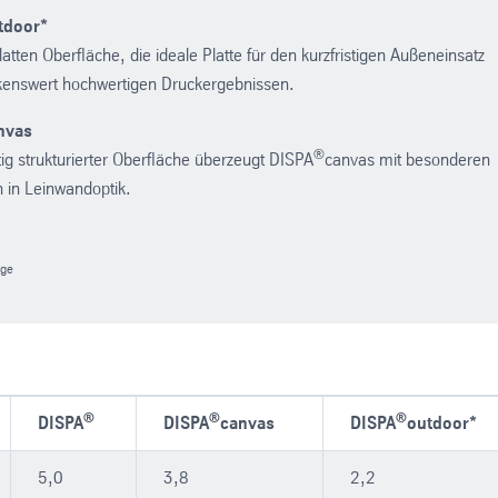
tdoor*
latten Oberfläche,
die ideale Platte für den kurzfristigen Außeneinsatz
enswert hochwertigen Druckergebnissen.
nvas
®
tig strukturierter Oberfläche überzeugt DISPA
canvas mit besonderen
n in Leinwandoptik.
age
®
®
®
DISPA
DISPA
canvas
DISPA
outdoor*
5,0
3,8
2,2