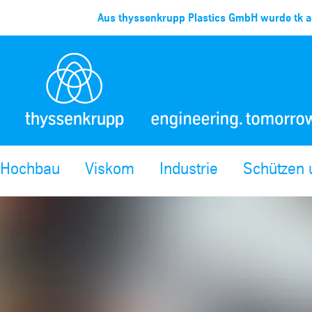
Aus thyssenkrupp Plastics GmbH wurde tk ac
Hochbau
Viskom
Industrie
Schützen