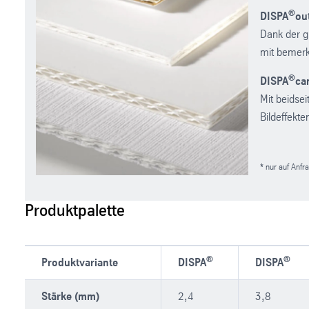
®
DISPA
ou
Dank der g
mit bemerk
®
DISPA
ca
Mit beidsei
Bildeffekte
* nur auf Anfr
Produktpalette
®
®
Produktvariante
DISPA
DISPA
Stärke (mm)
2,4
3,8