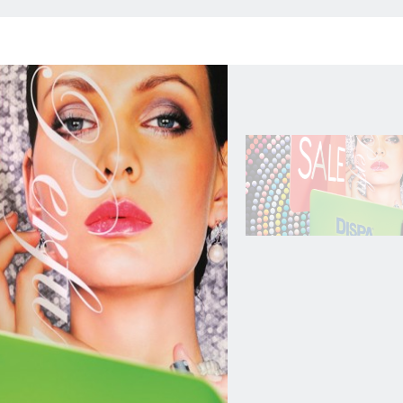
tschutz stellen in den Bereichen Werbung und visuelle Kommunikation
ichen Kriterium bei Kaufentscheidungen.
ch ferner auch die Forderung nach sozialem und gesamtwirtschaftliche
 im Außenbereich
r Prozess:
ungsvoller Waldwirtschaft stammt
d ökologischen Bedürfnissen
rolliertem Papier
 für die Nachhaltigkeit und den Umweltschutz.