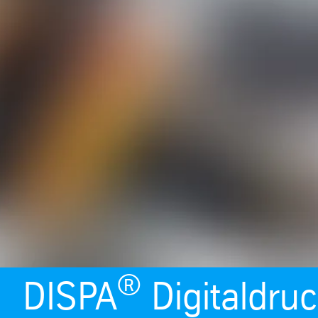
®
DISPA
Digitaldruc