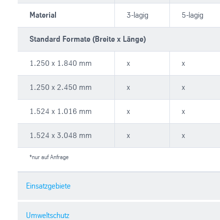
Material
3-lagig
5-lagig
Standard Formate (Breite x Länge)
1.250 x 1.840 mm
x
x
1.250 x 2.450 mm
x
x
1.524 x 1.016 mm
x
x
1.524 x 3.048 mm
x
x
*nur auf Anfrage
Einsatzgebiete
Umweltschutz
Kurzfristige Werbeaktionen im Innenbereich: