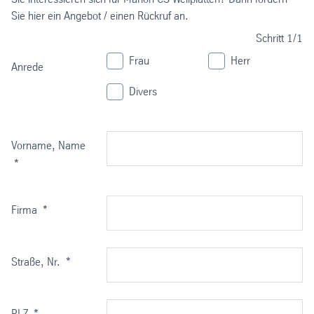
Sie hier ein Angebot / einen Rückruf an.
kurzzeitig -40 bis +130°C
Schritt
1/1
CE-Zertifizierung:
Frau
Herr
Anrede
Leistungserklärung nach BauPVO nach EN 1013
Divers
vorhanden, siehe Downloadbereich.
Vorname, Name
*
Firma
*
Straße, Nr.
*
PLZ
*