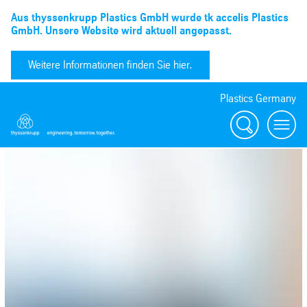
Aus thyssenkrupp Plastics GmbH wurde tk accelis Plastics
GmbH. Unsere Website wird aktuell angepasst.
Weitere Informationen finden Sie hier.
Plastics Germany
Suchen
menu