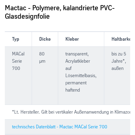
Mactac - Polymere, kalandrierte PVC-
Glasdesignfolie
Typ
Dicke
Kleber
Haltbarkeit
MACal
80
transparent,
bis zu 5
Serie
µm
Acrylatkleber
Jahre*,
700
auf
außen
Lösemittelbasis,
permanent
haftend
*Lt. Hersteller. Gilt bei vertikaler Außenanwendung in Klimazon
technisches Datenblatt - Mactac MACal Serie 700