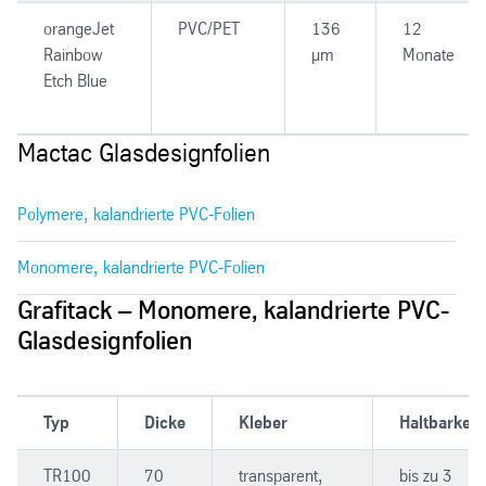
orangeJet
PVC/PET
136
12
Rainbow
µm
Monate
Etch Blue
Mactac Glasdesignfolien
Polymere, kalandrierte PVC-Folien
Monomere, kalandrierte PVC-Folien
Grafitack – Monomere, kalandrierte PVC-
Glasdesignfolien
Typ
Dicke
Kleber
Haltbarkeit
TR100
70
transparent,
bis zu 3