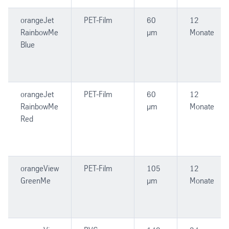
orangeJet
PET-Film
60
12
RainbowMe
µm
Monate
Blue
orangeJet
PET-Film
60
12
RainbowMe
µm
Monate
Red
orangeView
PET-Film
105
12
GreenMe
µm
Monate