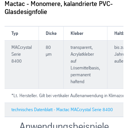
Mactac - Monomere, kalandrierte PVC-
Glasdesignfolie
Typ
Dicke
Kleber
Haltbar
MACcrystal
80
transparent,
bis zu 
Serie
µm
Acrylatkleber
Jahre*
8400
auf
außen
Lösemittelbasis,
permanent
haftend
*Lt. Hersteller. Gilt bei vertikaler Außenanwendung in Klimazon
technisches Datenblatt - Mactac MACcrystal Serie 8400
Anwendungsbeispiele