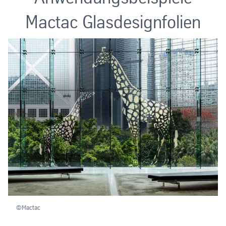
Mactac Glasdesignfolien
©Mactac