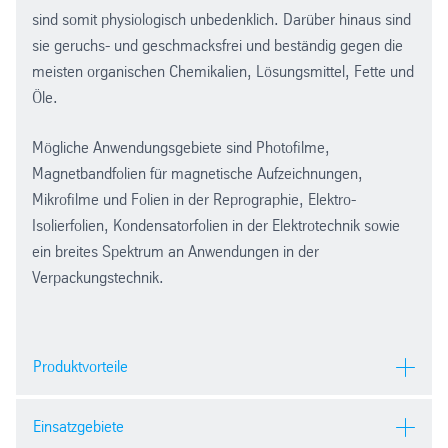
Spannplakate
sind somit physiologisch unbedenklich. Darüber hinaus sind
Globen und Karten
sie geruchs- und geschmacksfrei und beständig gegen die
Pflanzenetiketten
meisten organischen Chemikalien, Lösungsmittel, Fette und
Muster
Öle.
Verkleidungen
Bodenplatten
Mögliche Anwendungsgebiete sind Photofilme,
Magnetbandfolien für magnetische Aufzeichnungen,
Mikrofilme und Folien in der Reprographie, Elektro-
Isolierfolien, Kondensatorfolien in der Elektrotechnik sowie
ein breites Spektrum an Anwendungen in der
Verpackungstechnik.
Produktvorteile
Polyester-Folie aus biaxial-gerecktem Polyethylen-
Einsatzgebiete
Terephthalat (PET) ist besonders