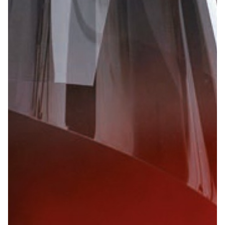
schwer entflammbar nach UL94-V0
Anwendungen sind u.A. Displays und Typenschilder für
einseitig/beidseitig glatt oder mit unterschiedlichen
Haushalt, Industrie, Handy, Auto-mobilbereich sowie vieles
Oberflächen-Strukturen
mehr. Einige Sorten finden aber auch als Lichtstreufolie
Sondertypen erhältlich, z.B. „FDA-Zulassung“ oder
oder im Isolierbereich Verwendung.
„Kratzfest-Beschichtung“