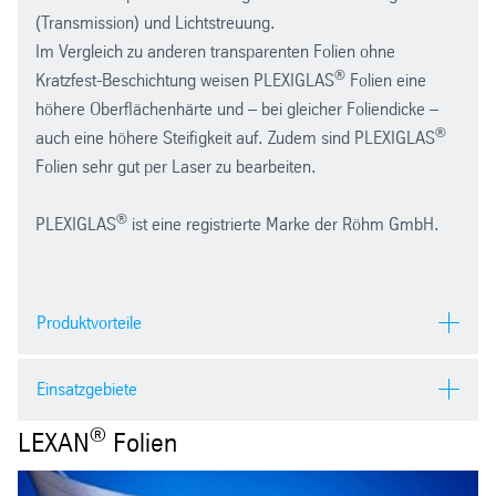
(Transmission) und Lichtstreuung.
Im Vergleich zu anderen transparenten Folien ohne
®
Kratzfest-Beschichtung weisen PLEXIGLAS
Folien eine
höhere Oberflächenhärte und – bei gleicher Foliendicke –
®
auch eine höhere Steifigkeit auf. Zudem sind PLEXIGLAS
Folien sehr gut per Laser zu bearbeiten.
®
PLEXIGLAS
ist eine registrierte Marke der Röhm GmbH.
Produktvorteile
witterungsbeständig
Einsatzgebiete
UV-absorbierend
kratzfest (Bleistifthärte bis 2 H)
®
LEXAN
Folien
Blenden
absolut farblos
Skalen
gute Umformbarkeit