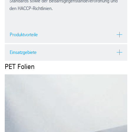
Standards sowie der Bedarfsgegenständeverordnung und
den HACCP-Richtlinien.
Produktvorteile
hohe Beständigkeit gegen Öl, Fette, Wasser und
Einsatzgebiete
Chemikalien
schwer entflammbar und selbstverlöschend
PET Folien
PENTAPRINT Folien lassen sich mühelos und ohne
können mit UV-Schutz ausgerüstet werden
Vorbehandlung im Siebdruck-UV und Offset-UV-Druck
gute Maschinengängigkeit
bedrucken.
hohe Maßgenauigkeit und Planlage
Keine Planlageprobleme und eine hohe Maßgenauigkeit,
gleichmäßige Farbannahme und eine hohe Druckqualität
was zu einer optimierten Maschinengängigkeit und
recyclebar
reduzierten Ausschußraten führt.
PENTAPRINT Folien sind für eine große Vielzahl von
Druckfolienanwendungen geeignet. Hierzu zählen: