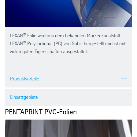
®
LEXAN
Folie wird aus dem bekannten Markenkunststoff
®
LEXAN
Polycarbonat (PC) von Sabic hergestellt und ist mit
vielen guten Eigenschaften ausgestattet.
Produktvorteile
hoch schlagzäh
Einsatzgebiete
hitzebeständig bis ca. 130 °C
kältebeständig bis ca. -40 °C
PENTAPRINT PVC-Folien
®
LEXAN
Folie lässt sich mit verschiedenen Verfahren
dimensionsstabil
bedrucken, schneiden, stanzen, kleben, prägen, tiefziehen,
isolierend
biegen.
in transparent, schwarz oder milchig weiß erhältlich,