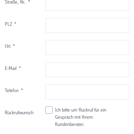
mit UV-Fensterlacken auf der Vorderseite bedruckbar
Straße, Nr.
*
mit Standard- und UV-Farben auf der Rückseite
bedruckbar
Reflex ist prägbar
PLZ
*
Ort
*
E-Mail
*
Telefon
*
Ich bitte um Rückruf für ein
Rückrufwunsch
Gespräch mit Ihrem
Kundenberater.