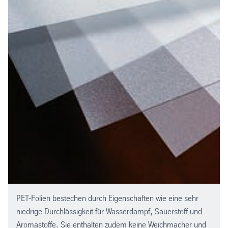
Kunstdrucke
Mousepads
Bedienungsanleitungen
Kalender
Organisationsmittel
Grußkarten
Overhead-Folien
Ausweiskarten
Etiketten
Schilder und Poster
Lehrmaterial
Deckel für Tiefziehblister
POS-Displays
Werbeartikel
Messe- und Ausstellungsplakate
PET-Folien bestechen durch Eigenschaften wie eine sehr
Schilder
niedrige Durchlässigkeit für Wasserdampf, Sauerstoff und
Regalreiter
Aromastoffe. Sie enthalten zudem keine Weichmacher und