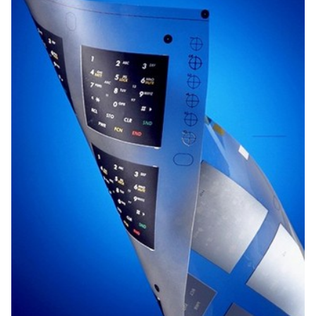
Ziffernblätter
gute Bedruckbarkeit (Sieb-, Digital-, Tiefdruck)
Abdeckungen
Datenträger
Werbedisplays
Verglasungen
Lichtleitung
Display-Ausleuchtung