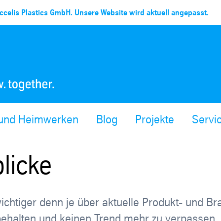
celis Plastics GmbH. Unsere Website wird aktuell angepasst.
 und Heimwerken
Blog
Projekte
Servi
licke
 wichtiger denn je über aktuelle Produkt- und B
 behalten und keinen Trend mehr zu verpassen.