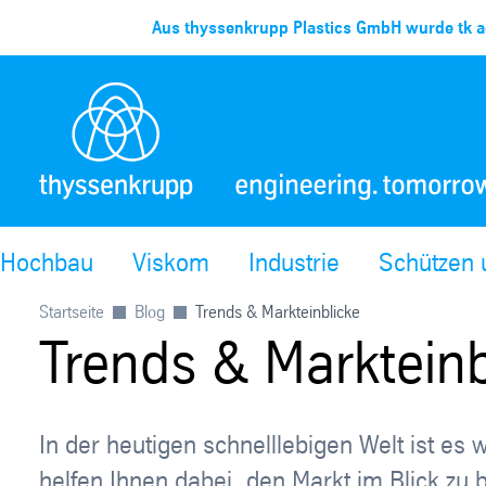
Aus thyssenkrupp Plastics GmbH wurde tk ac
Hochbau
Viskom
Industrie
Schützen
Startseite
Blog
Trends & Markteinblicke
Trends & Markteinb
In der heutigen schnelllebigen Welt ist es
helfen Ihnen dabei, den Markt im Blick zu