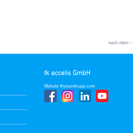
nach oben
tk accelis GmbH
Website thyssenkrupp.com